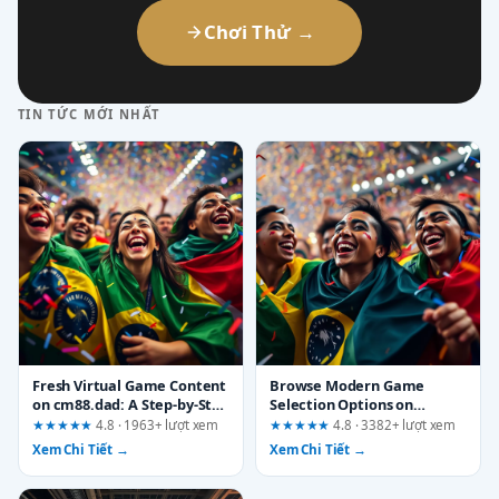
Chơi Thử →
TIN TỨC MỚI NHẤT
Fresh Virtual Game Content
Browse Modern Game
on cm88.dad: A Step-by-Step
Selection Options on
Review of the Player
nohu90best.com: A Claims
★★★★★
4.8 · 1963+ lượt xem
★★★★★
4.8 · 3382+ lượt xem
Experience
vs. Verification Review
Xem Chi Tiết →
Xem Chi Tiết →