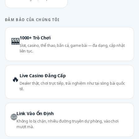
ĐẢM BẢO CỦA CHÚNG TÔI
1000+ Trò Chơi
🎰
Slot, casino, thể thao, bắn cá, game bài — đa dạng, cập nhật
liên tục.
Live Casino Đẳng Cấp
🔥
Dealer thật, chơi trực tiếp, trải nghiệm như tại sòng bài quốc
tế.
Link Vào Ổn Định
🌐
Không lo bị chặn, nhiều đường truyền dự phòng, vào chơi
mượt mà.