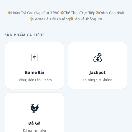
💎
Hoàn Trả Cao
⚡
Nạp Rút 3 Phút
⚽
Thể Thao Trực Tiếp
🎯
Odds Cao Nhất
🎲
Game Bài Đổi Thưởng
🛡
Bảo Vệ Thông Tin
SẢN PHẨM CÁ CƯỢC
🃏
💰
Game Bài
Jackpot
Poker, Tiến Lên, Phỏm
Thưởng cực khủng
🐓
Đá Gà
Đá gà trực tiếp