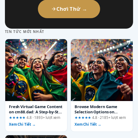
Chơi Thử →
TIN TỨC MỚI NHẤT
Fresh Virtual Game Content
Browse Modern Game
on cm88.dad: A Step-by-Step
Selection Options on
Review of the Player
nohu90best.com: A Claims
★★★★★
4.8 · 1893+ lượt xem
★★★★★
4.8 · 2185+ lượt xem
Experience
vs. Verification Review
Xem Chi Tiết →
Xem Chi Tiết →