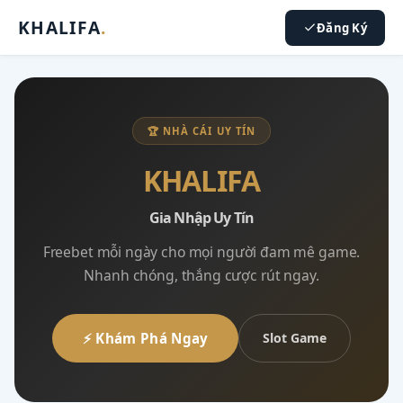
KHALIFA
.
Đăng Ký
🏆 NHÀ CÁI UY TÍN
KHALIFA
Gia Nhập Uy Tín
Freebet mỗi ngày cho mọi người đam mê game.
Nhanh chóng, thắng cược rút ngay.
⚡ Khám Phá Ngay
Slot Game