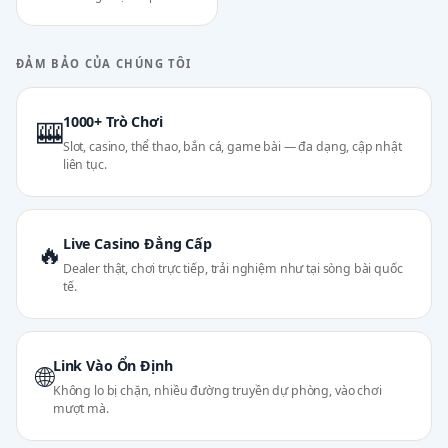
ĐẢM BẢO CỦA CHÚNG TÔI
1000+ Trò Chơi
🎰
Slot, casino, thể thao, bắn cá, game bài — đa dạng, cập nhật
liên tục.
Live Casino Đẳng Cấp
🔥
Dealer thật, chơi trực tiếp, trải nghiệm như tại sòng bài quốc
tế.
Link Vào Ổn Định
🌐
Không lo bị chặn, nhiều đường truyền dự phòng, vào chơi
mượt mà.