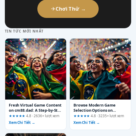
Chơi Thử →
TIN TỨC MỚI NHẤT
Fresh Virtual Game Content
Browse Modern Game
on cm88.dad: A Step-by-Step
Selection Options on
Review of the Player
nohu90best.com: A Claims
★★★★★
4.8 · 2636+ lượt xem
★★★★★
4.8 · 3235+ lượt xem
Experience
vs. Verification Review
Xem Chi Tiết →
Xem Chi Tiết →