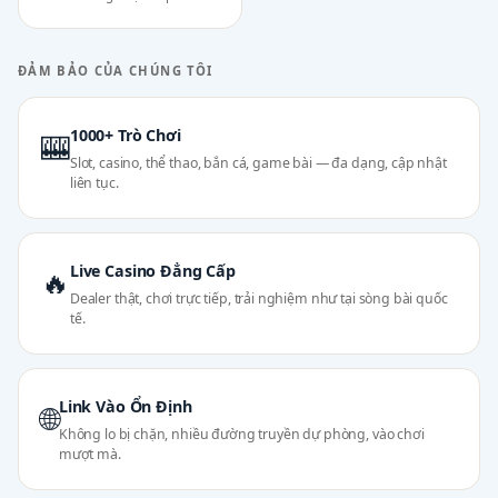
ĐẢM BẢO CỦA CHÚNG TÔI
1000+ Trò Chơi
🎰
Slot, casino, thể thao, bắn cá, game bài — đa dạng, cập nhật
liên tục.
Live Casino Đẳng Cấp
🔥
Dealer thật, chơi trực tiếp, trải nghiệm như tại sòng bài quốc
tế.
Link Vào Ổn Định
🌐
Không lo bị chặn, nhiều đường truyền dự phòng, vào chơi
mượt mà.