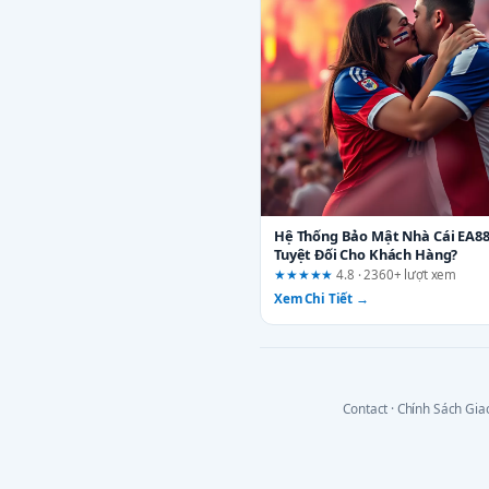
Hệ Thống Bảo Mật Nhà Cái EA88
Tuyệt Đối Cho Khách Hàng?
★★★★★
4.8 · 2360+ lượt xem
Xem Chi Tiết →
Contact
·
Chính Sách Gia