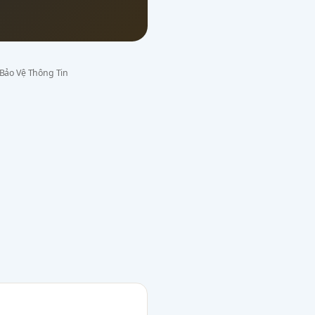
Bảo Vệ Thông Tin