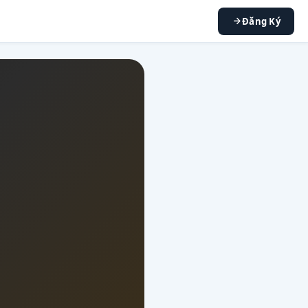
Đăng Ký