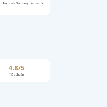
ải nghiệm như tại sòng bài quốc tế.
4.8/5
Tiêu Chuẩn