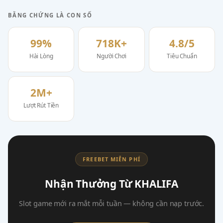
BẰNG CHỨNG LÀ CON SỐ
99%
718K+
4.8/5
Hài Lòng
Người Chơi
Tiêu Chuẩn
2M+
Lượt Rút Tiền
FREEBET MIỄN PHÍ
Nhận Thưởng Từ KHALIFA
Slot game mới ra mắt mỗi tuần — không cần nạp trước.