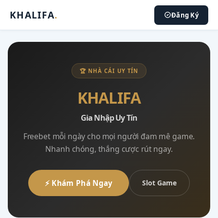
KHALIFA
.
Đăng Ký
🏆 NHÀ CÁI UY TÍN
KHALIFA
Gia Nhập Uy Tín
Freebet mỗi ngày cho mọi người đam mê game.
Nhanh chóng, thắng cược rút ngay.
⚡ Khám Phá Ngay
Slot Game