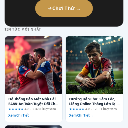
Chơi Thử →
TIN TỨC MỚI NHẤT
Hệ Thống Bảo Mật Nhà Cái
Hướng Dẫn Chơi Sâm Lốc,
EA88: An Toàn Tuyệt Đối Cho
Liêng Online Thắng Lớn Tại
Khách Hàng?
TG88 Cho Người Mới
★★★★★
4.8 · 3348+ lượt xem
★★★★★
4.8 · 3203+ lượt xem
Xem Chi Tiết →
Xem Chi Tiết →