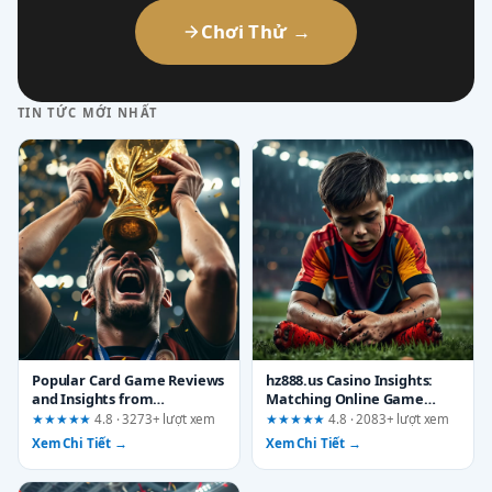
Chơi Thử →
TIN TỨC MỚI NHẤT
Popular Card Game Reviews
hz888.us Casino Insights:
and Insights from
Matching Online Game
qh88.builders: What Players
Styles to Your Own Risk
★★★★★
4.8 · 3273+ lượt xem
★★★★★
4.8 · 2083+ lượt xem
Should Verify Before Playing
Profile
Xem Chi Tiết →
Xem Chi Tiết →