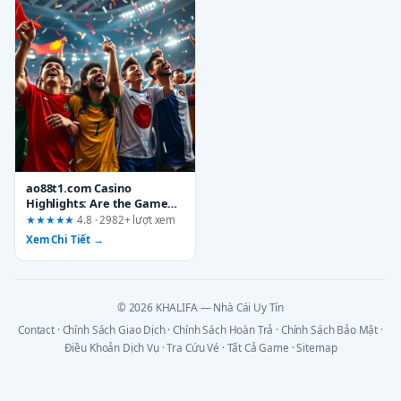
ao88t1.com Casino
Highlights: Are the Game
Choices Worth Your Trust?
★★★★★
4.8 · 2982+ lượt xem
Xem Chi Tiết →
© 2026 KHALIFA — Nhà Cái Uy Tín
Contact
·
Chính Sách Giao Dịch
·
Chính Sách Hoàn Trả
·
Chính Sách Bảo Mật
·
Điều Khoản Dịch Vụ
·
Tra Cứu Vé
·
Tất Cả Game
·
Sitemap