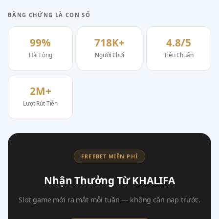
BẰNG CHỨNG LÀ CON SỐ
99%
718K+
4.8/5
Hài Lòng
Người Chơi
Tiêu Chuẩn
2M+
Lượt Rút Tiền
FREEBET MIỄN PHÍ
Nhận Thưởng Từ KHALIFA
Slot game mới ra mắt mỗi tuần — không cần nạp trước.