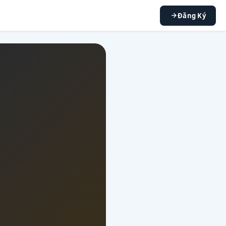
Đăng Ký