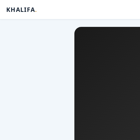
KHALIFA
.