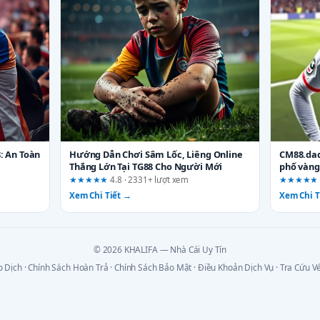
: An Toàn
Hướng Dẫn Chơi Sâm Lốc, Liêng Online
CM88.dad
Thắng Lớn Tại TG88 Cho Người Mới
phố vàng
tra và m
★★★★★
4.8 · 2331+ lượt xem
★★★★
Xem Chi Tiết →
Xem Chi T
© 2026 KHALIFA — Nhà Cái Uy Tín
o Dịch
·
Chính Sách Hoàn Trả
·
Chính Sách Bảo Mật
·
Điều Khoản Dịch Vụ
·
Tra Cứu V