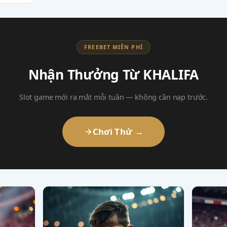
FREEBET MIỄN PHÍ
Nhận Thưởng Từ KHALIFA
Slot game mới ra mắt mỗi tuần — không cần nạp trước.
Chơi Thử →