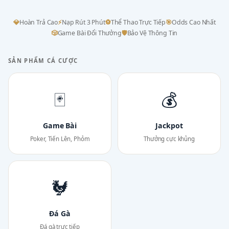
💎
Hoàn Trả Cao
⚡
Nạp Rút 3 Phút
⚽
Thể Thao Trực Tiếp
🎯
Odds Cao Nhất
🎲
Game Bài Đổi Thưởng
🛡
Bảo Vệ Thông Tin
SẢN PHẨM CÁ CƯỢC
🃏
💰
Game Bài
Jackpot
Poker, Tiến Lên, Phỏm
Thưởng cực khủng
🐓
Đá Gà
Đá gà trực tiếp