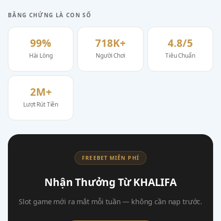
BẰNG CHỨNG LÀ CON SỐ
99%
718K+
4.8/5
Hài Lòng
Người Chơi
Tiêu Chuẩn
2M+
Lượt Rút Tiền
FREEBET MIỄN PHÍ
Nhận Thưởng Từ KHALIFA
Slot game mới ra mắt mỗi tuần — không cần nạp trước.