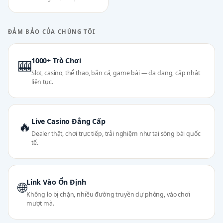
ĐẢM BẢO CỦA CHÚNG TÔI
1000+ Trò Chơi
🎰
Slot, casino, thể thao, bắn cá, game bài — đa dạng, cập nhật
liên tục.
Live Casino Đẳng Cấp
🔥
Dealer thật, chơi trực tiếp, trải nghiệm như tại sòng bài quốc
tế.
Link Vào Ổn Định
🌐
Không lo bị chặn, nhiều đường truyền dự phòng, vào chơi
mượt mà.