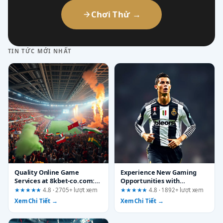
Chơi Thử →
TIN TỨC MỚI NHẤT
Quality Online Game
Experience New Gaming
Services at 8kbet-co.com:
Opportunities with
An Independent Editor’s
bet888.host: A User-Focused
★★★★★
4.8 · 2705+ lượt xem
★★★★★
4.8 · 1892+ lượt xem
Assessment
Walkthrough
Xem Chi Tiết →
Xem Chi Tiết →