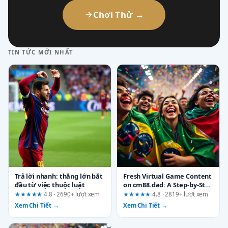
Chơi Thử →
TIN TỨC MỚI NHẤT
Trả lời nhanh: thắng lớn bắt
Fresh Virtual Game Content
đầu từ việc thuộc luật
on cm88.dad: A Step-by-Step
Review of the Player
★★★★★
4.8 · 2690+ lượt xem
★★★★★
4.8 · 2819+ lượt xem
Experience
Xem Chi Tiết →
Xem Chi Tiết →