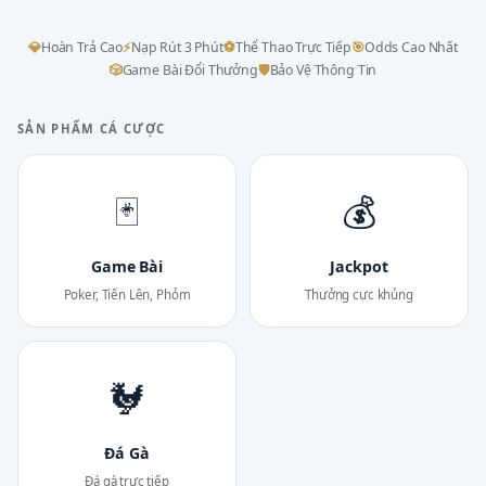
💎
Hoàn Trả Cao
⚡
Nạp Rút 3 Phút
⚽
Thể Thao Trực Tiếp
🎯
Odds Cao Nhất
🎲
Game Bài Đổi Thưởng
🛡
Bảo Vệ Thông Tin
SẢN PHẨM CÁ CƯỢC
🃏
💰
Game Bài
Jackpot
Poker, Tiến Lên, Phỏm
Thưởng cực khủng
🐓
Đá Gà
Đá gà trực tiếp