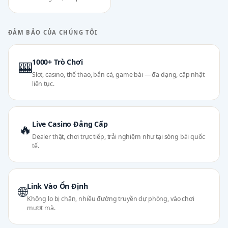
ĐẢM BẢO CỦA CHÚNG TÔI
1000+ Trò Chơi
🎰
Slot, casino, thể thao, bắn cá, game bài — đa dạng, cập nhật
liên tục.
Live Casino Đẳng Cấp
🔥
Dealer thật, chơi trực tiếp, trải nghiệm như tại sòng bài quốc
tế.
Link Vào Ổn Định
🌐
Không lo bị chặn, nhiều đường truyền dự phòng, vào chơi
mượt mà.