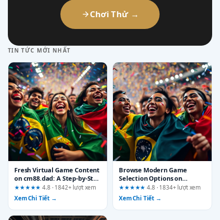
Chơi Thử →
TIN TỨC MỚI NHẤT
Fresh Virtual Game Content
Browse Modern Game
on cm88.dad: A Step-by-Step
Selection Options on
Review of the Player
nohu90best.com: A Claims
★★★★★
4.8 · 1842+ lượt xem
★★★★★
4.8 · 1834+ lượt xem
Experience
vs. Verification Review
Xem Chi Tiết →
Xem Chi Tiết →