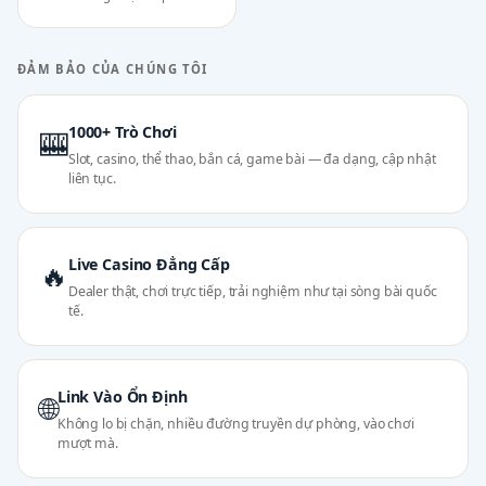
ĐẢM BẢO CỦA CHÚNG TÔI
1000+ Trò Chơi
🎰
Slot, casino, thể thao, bắn cá, game bài — đa dạng, cập nhật
liên tục.
Live Casino Đẳng Cấp
🔥
Dealer thật, chơi trực tiếp, trải nghiệm như tại sòng bài quốc
tế.
Link Vào Ổn Định
🌐
Không lo bị chặn, nhiều đường truyền dự phòng, vào chơi
mượt mà.