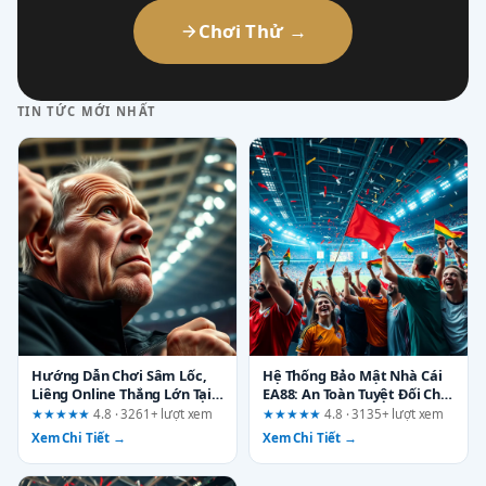
Chơi Thử →
TIN TỨC MỚI NHẤT
Hướng Dẫn Chơi Sâm Lốc,
Hệ Thống Bảo Mật Nhà Cái
Liêng Online Thắng Lớn Tại
EA88: An Toàn Tuyệt Đối Cho
TG88
Khách Hàng
★★★★★
4.8 · 3261+ lượt xem
★★★★★
4.8 · 3135+ lượt xem
Xem Chi Tiết →
Xem Chi Tiết →