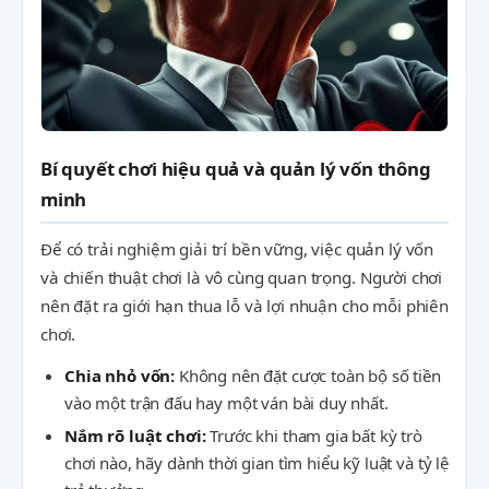
Bí quyết chơi hiệu quả và quản lý vốn thông
minh
Để có trải nghiệm giải trí bền vững, việc quản lý vốn
và chiến thuật chơi là vô cùng quan trọng. Người chơi
nên đặt ra giới hạn thua lỗ và lợi nhuận cho mỗi phiên
chơi.
Chia nhỏ vốn:
Không nên đặt cược toàn bộ số tiền
vào một trận đấu hay một ván bài duy nhất.
Nắm rõ luật chơi:
Trước khi tham gia bất kỳ trò
chơi nào, hãy dành thời gian tìm hiểu kỹ luật và tỷ lệ