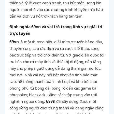
thiện và tỷ lệ cược cạnh tranh, thu hút một lượng lớn
người chơi nhờ vào các chương trình khuyến mãi hấp
dẫn và dịch vụ hỗ trợ khách hàng tận tâm.
Định nghĩa
69vn
và vai trò trong lĩnh vực giải trí
trực tuyến
69vn
là một thương hiệu giải trí trực tuyến hàng đầu,
chuyên cung cấp các dịch vụ cá cược thể thao, sòng
bạc trực tiếp và trò chơi điện tử. Với giao diện được tối
ưu hóa cho cả máy tính và thiết bị di động, nền tảng
này cho phép người dùng dễ dàng tham gia mọi lúc,
mọi nơi. Nhà cái này nổi bật nhờ vào tính bảo mật
cao, hệ thống thanh toán linh hoạt và kho trò chơi
phong phú, từ bóng đá, bóng rổ đến các game bài
như poker, blackjack. Bằng cách tập trung vào trải
nghiệm người dùng,
69vn
đã xây dựng được một
cộng đồng người chơi trung thành và đang ngày càng