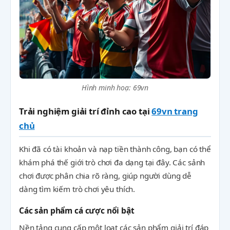
Hình minh hoạ: 69vn
Trải nghiệm giải trí đỉnh cao tại
69vn trang
chủ
Khi đã có tài khoản và nạp tiền thành công, bạn có thể
khám phá thế giới trò chơi đa dạng tại đây. Các sảnh
chơi được phân chia rõ ràng, giúp người dùng dễ
dàng tìm kiếm trò chơi yêu thích.
Các sản phẩm cá cược nổi bật
Nền tảng cung cấp một loạt các sản phẩm giải trí đáp