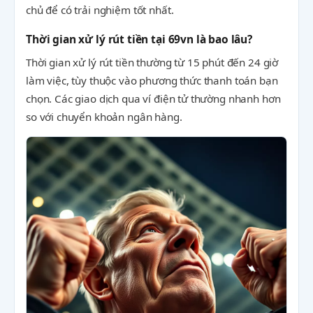
chủ để có trải nghiệm tốt nhất.
Thời gian xử lý rút tiền tại
69vn
là bao lâu?
Thời gian xử lý rút tiền thường từ 15 phút đến 24 giờ
làm việc, tùy thuộc vào phương thức thanh toán bạn
chọn. Các giao dịch qua ví điện tử thường nhanh hơn
so với chuyển khoản ngân hàng.