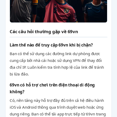
Các câu hỏi thường gặp về
69vn
Làm thế nào để truy cập
69vn
khi bị chặn?
Bạn có thể sử dụng các đường link dự phòng được
cung cấp bởi nhà cái hoặc sử dụng VPN để thay đổi
địa chỉ IP. Luôn kiểm tra tính hợp lệ của link để tránh
bị lừa đảo.
69vn
có hỗ trợ chơi trên điện thoại di động
không?
Có, nền tảng này hỗ trợ đầy đủ trên cả hệ điều hành
iOS và Android thông qua trình duyệt web hoặc ứng
dụng riêng. Bạn có thể tải app trực tiếp từ 69vn trang