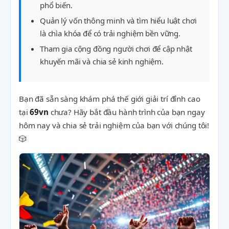
phổ biến.
Quản lý vốn thông minh và tìm hiểu luật chơi
là chìa khóa để có trải nghiệm bền vững.
Tham gia cộng đồng người chơi để cập nhật
khuyến mãi và chia sẻ kinh nghiệm.
Bạn đã sẵn sàng khám phá thế giới giải trí đỉnh cao
tại
69vn
chưa? Hãy bắt đầu hành trình của bạn ngay
hôm nay và chia sẻ trải nghiệm của bạn với chúng tôi!
🎲