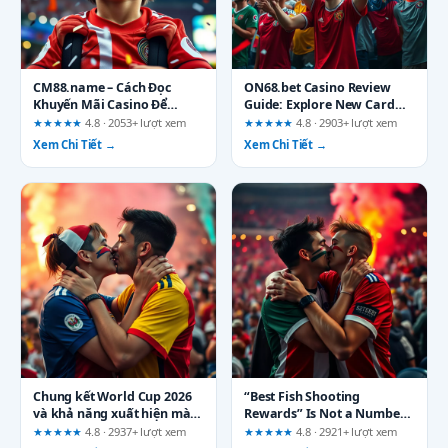
CM88.name – Cách Đọc
ON68.bet Casino Review
Khuyến Mãi Casino Để
Guide: Explore New Card
Không Bao Giờ Nhận Nhầm
Games And Advanced Poker
★★★★★
4.8 · 2053+ lượt xem
★★★★★
4.8 · 2903+ lượt xem
Ưu Đãi "Ảo"
Techniques
Xem Chi Tiết →
Xem Chi Tiết →
Chung kết World Cup 2026
“Best Fish Shooting
và khả năng xuất hiện màn
Rewards” Is Not a Number
rượt đuổi tỷ số trên
—It’s a Rules-and-Support
★★★★★
4.8 · 2937+ lượt xem
★★★★★
4.8 · 2921+ lượt xem
debet.shiksha
Test