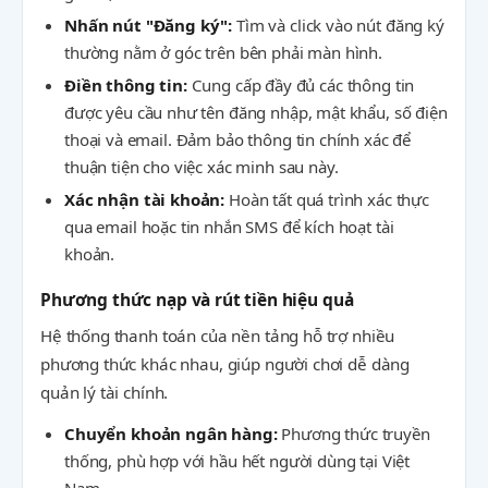
Nhấn nút "Đăng ký":
Tìm và click vào nút đăng ký
thường nằm ở góc trên bên phải màn hình.
Điền thông tin:
Cung cấp đầy đủ các thông tin
được yêu cầu như tên đăng nhập, mật khẩu, số điện
thoại và email. Đảm bảo thông tin chính xác để
thuận tiện cho việc xác minh sau này.
Xác nhận tài khoản:
Hoàn tất quá trình xác thực
qua email hoặc tin nhắn SMS để kích hoạt tài
khoản.
Phương thức nạp và rút tiền hiệu quả
Hệ thống thanh toán của nền tảng hỗ trợ nhiều
phương thức khác nhau, giúp người chơi dễ dàng
quản lý tài chính.
Chuyển khoản ngân hàng:
Phương thức truyền
thống, phù hợp với hầu hết người dùng tại Việt