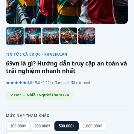
TIN TỨC CÁ CƯỢC · KHALIFA.VN
69vn là gì? Hướng dẫn truy cập an toàn và
trải nghiệm nhanh nhất
★★★★★
4.8 / 5.0 · 2,221+ đánh giá đã xác minh
Hot — Nhiều Người Tham Gia
MỨC NẠP THAM KHẢO
100.000₫
200.000₫
500.000₫
1.000.000₫