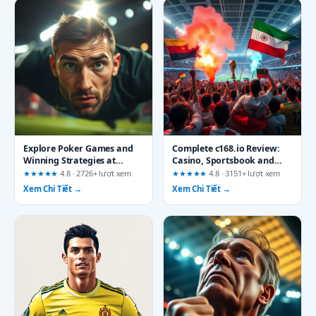
Explore Poker Games and
Complete c168.io Review:
Winning Strategies at
Casino, Sportsbook and
f168.pro: A Beginner's
Games – Three Findings
★★★★★
4.8 · 2726+ lượt xem
★★★★★
4.8 · 3151+ lượt xem
Action Guide
Before You Decide
Xem Chi Tiết →
Xem Chi Tiết →