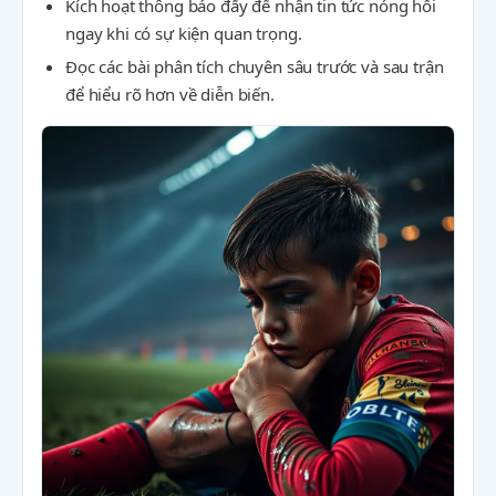
Kích hoạt thông báo đẩy để nhận tin tức nóng hổi
ngay khi có sự kiện quan trọng.
Đọc các bài phân tích chuyên sâu trước và sau trận
để hiểu rõ hơn về diễn biến.