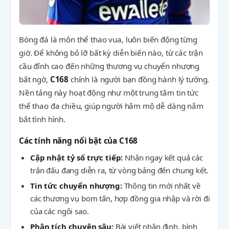
Bóng đá là môn thể thao vua, luôn biến động từng
giờ. Để không bỏ lỡ bất kỳ diễn biến nào, từ các trận
cầu đỉnh cao đến những thương vụ chuyển nhượng
bất ngờ,
C168
chính là người bạn đồng hành lý tưởng.
Nền tảng này hoạt động như một trung tâm tin tức
thể thao đa chiều, giúp người hâm mộ dễ dàng nắm
bắt tình hình.
Các tính năng nổi bật của C168
Cập nhật tỷ số trực tiếp:
Nhận ngay kết quả các
trận đấu đang diễn ra, từ vòng bảng đến chung kết.
Tin tức chuyển nhượng:
Thông tin mới nhất về
các thương vụ bom tấn, hợp đồng gia nhập và rời đi
của các ngôi sao.
Phân tích chuyên sâu:
Bài viết nhận định, bình