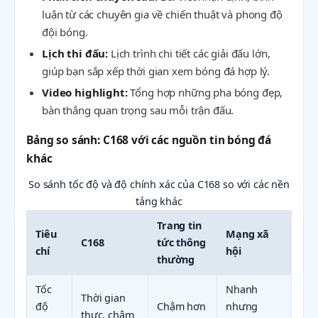
luận từ các chuyên gia về chiến thuật và phong độ
đội bóng.
Lịch thi đấu:
Lịch trình chi tiết các giải đấu lớn,
giúp bạn sắp xếp thời gian xem bóng đá hợp lý.
Video highlight:
Tổng hợp những pha bóng đẹp,
bàn thắng quan trọng sau mỗi trận đấu.
Bảng so sánh: C168 với các nguồn tin bóng đá
khác
So sánh tốc độ và độ chính xác của C168 so với các nền
tảng khác
Trang tin
Tiêu
Mạng xã
C168
tức thông
chí
hội
thường
Tốc
Nhanh
Thời gian
độ
Chậm hơn
nhưng
thực, chậm