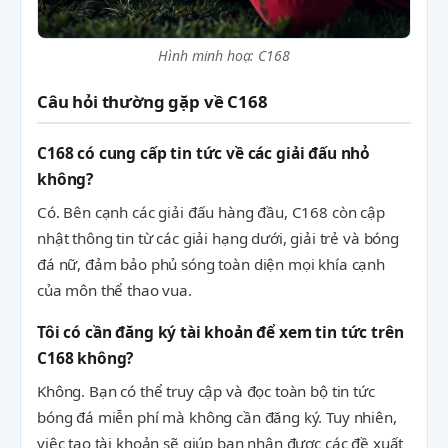
Hình minh hoạ: C168
Câu hỏi thường gặp về C168
C168 có cung cấp tin tức về các giải đấu nhỏ
không?
Có. Bên cạnh các giải đấu hàng đầu, C168 còn cập
nhật thông tin từ các giải hạng dưới, giải trẻ và bóng
đá nữ, đảm bảo phủ sóng toàn diện mọi khía cạnh
của môn thể thao vua.
Tôi có cần đăng ký tài khoản để xem tin tức trên
C168 không?
Không. Bạn có thể truy cập và đọc toàn bộ tin tức
bóng đá miễn phí mà không cần đăng ký. Tuy nhiên,
việc tạo tài khoản sẽ giúp bạn nhận được các đề xuất