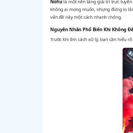
Nohu
là một nền tảng giải trí trực tuyế
không ai mong muốn, nhưng đừng lo lắng 
vấn đề này một cách nhanh chóng.
Nguyên Nhân Phổ Biến Khi Không Đ
Trước khi tìm cách xử lý, bạn cần hiểu 