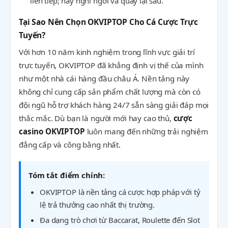
liên tiếp; hãy nghỉ ngơi và quay lại sau.
Tại Sao Nên Chọn OKVIPTOP Cho Cá Cược Trực
Tuyến?
Với hơn 10 năm kinh nghiệm trong lĩnh vực giải trí
trực tuyến, OKVIPTOP đã khẳng định vị thế của mình
như một nhà cái hàng đầu châu Á. Nền tảng này
không chỉ cung cấp sản phẩm chất lượng mà còn có
đội ngũ hỗ trợ khách hàng 24/7 sẵn sàng giải đáp mọi
thắc mắc. Dù bạn là người mới hay cao thủ,
cược
casino OKVIPTOP
luôn mang đến những trải nghiệm
đẳng cấp và công bằng nhất.
Tóm tắt điểm chính:
OKVIPTOP là nền tảng cá cược hợp pháp với tỷ
lệ trả thưởng cao nhất thị trường.
Đa dạng trò chơi từ Baccarat, Roulette đến Slot