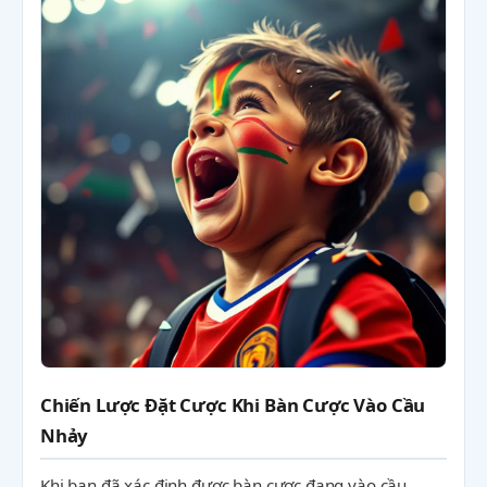
Chiến Lược Đặt Cược Khi Bàn Cược Vào Cầu
Nhảy
Khi bạn đã xác định được bàn cược đang vào cầu