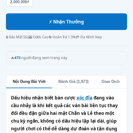
2.000.000₫
⚡ Nhận Thưởng
🔒 Bảo Mật SSL
🎰 Odds Cao
🔄 Hoàn Trả 1.5%
💳 Đa Kênh Nạp
🔥
473
người đang xem trang này
Nội Dung Bài Viết
Đánh Giá (1,873)
Giao Dịch
Dấu hiệu nhận biết bàn cược
xóc đĩa
đang vào
cầu nhảy là khi kết quả các ván bài liên tục thay
đổi đều đặn giữa hai mặt Chẵn và Lẻ theo một
chu kỳ ngắn, không có dấu hiệu lặp lại dài, giúp
người chơi có thể dễ dàng dự đoán và tận dụng