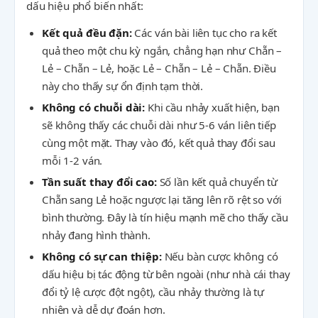
dấu hiệu phổ biến nhất:
Kết quả đều đặn:
Các ván bài liên tục cho ra kết
quả theo một chu kỳ ngắn, chẳng hạn như Chẵn –
Lẻ – Chẵn – Lẻ, hoặc Lẻ – Chẵn – Lẻ – Chẵn. Điều
này cho thấy sự ổn định tạm thời.
Không có chuỗi dài:
Khi cầu nhảy xuất hiện, bạn
sẽ không thấy các chuỗi dài như 5-6 ván liên tiếp
cùng một mặt. Thay vào đó, kết quả thay đổi sau
mỗi 1-2 ván.
Tần suất thay đổi cao:
Số lần kết quả chuyển từ
Chẵn sang Lẻ hoặc ngược lại tăng lên rõ rệt so với
bình thường. Đây là tín hiệu mạnh mẽ cho thấy cầu
nhảy đang hình thành.
Không có sự can thiệp:
Nếu bàn cược không có
dấu hiệu bị tác động từ bên ngoài (như nhà cái thay
đổi tỷ lệ cược đột ngột), cầu nhảy thường là tự
nhiên và dễ dự đoán hơn.