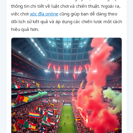
thông tin chi tiết về luật chơi và chiến thuật. Ngoài ra,
việc chơi
xóc đĩa online
cũng giúp bạn dễ dàng theo
dõi lịch sử kết quả và áp dụng các chiến lược một cách
hiệu quả hơn.