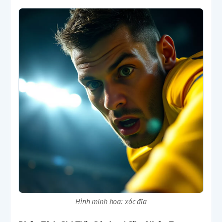
Hình minh hoạ: xóc đĩa