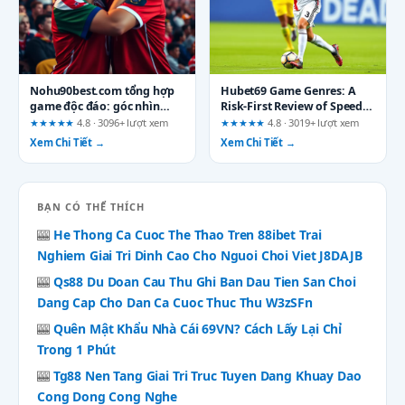
Nohu90best.com tổng hợp
Hubet69 Game Genres: A
game độc đáo: góc nhìn
Risk-First Review of Speed,
kiểm tra rủi ro trước khi
Transparency, and Security
★★★★★
4.8 · 3096+ lượt xem
★★★★★
4.8 · 3019+ lượt xem
bạn tham gia
Xem Chi Tiết →
Xem Chi Tiết →
BẠN CÓ THỂ THÍCH
🎰
He Thong Ca Cuoc The Thao Tren 88ibet Trai
Nghiem Giai Tri Dinh Cao Cho Nguoi Choi Viet J8DAJB
🎰
Qs88 Du Doan Cau Thu Ghi Ban Dau Tien San Choi
Dang Cap Cho Dan Ca Cuoc Thuc Thu W3zSFn
🎰
Quên Mật Khẩu Nhà Cái 69VN? Cách Lấy Lại Chỉ
Trong 1 Phút
🎰
Tg88 Nen Tang Giai Tri Truc Tuyen Dang Khuay Dao
Cong Dong Cong Nghe