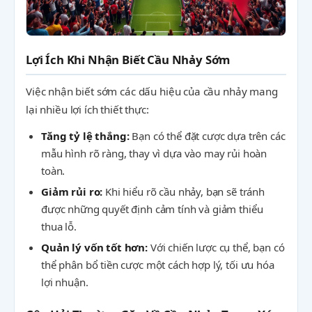
Lợi Ích Khi Nhận Biết Cầu Nhảy Sớm
Việc nhận biết sớm các dấu hiệu của cầu nhảy mang
lại nhiều lợi ích thiết thực:
Tăng tỷ lệ thắng:
Bạn có thể đặt cược dựa trên các
mẫu hình rõ ràng, thay vì dựa vào may rủi hoàn
toàn.
Giảm rủi ro:
Khi hiểu rõ cầu nhảy, bạn sẽ tránh
được những quyết định cảm tính và giảm thiểu
thua lỗ.
Quản lý vốn tốt hơn:
Với chiến lược cụ thể, bạn có
thể phân bổ tiền cược một cách hợp lý, tối ưu hóa
lợi nhuận.