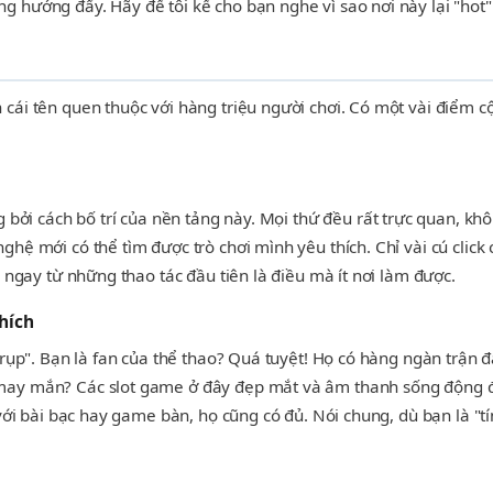
 hướng đấy. Hãy để tôi kể cho bạn nghe vì sao nơi này lại "hot"
cái tên quen thuộc với hàng triệu người chơi. Có một vài điểm cộ
g bởi cách bố trí của nền tảng này. Mọi thứ đều rất trực quan, k
hệ mới có thể tìm được trò chơi mình yêu thích. Chỉ vài cú click
" ngay từ những thao tác đầu tiên là điều mà ít nơi làm được.
hích
 rụp". Bạn là fan của thể thao? Quá tuyệt! Họ có hàng ngàn trận đấ
ay mắn? Các slot game ở đây đẹp mắt và âm thanh sống động đến
 với bài bạc hay game bàn, họ cũng có đủ. Nói chung, dù bạn là "tí