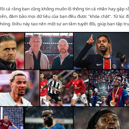
 Tôi cá rằng bạn cũng không muốn lộ thông tin cá nhân hay gặp r
ến, đảm bảo mọi dữ liệu của bạn đều được "khóa chặt". Từ lúc đă
hóng. Điều này tạo nên một sự an tâm tuyệt đối, giúp bạn tập tr