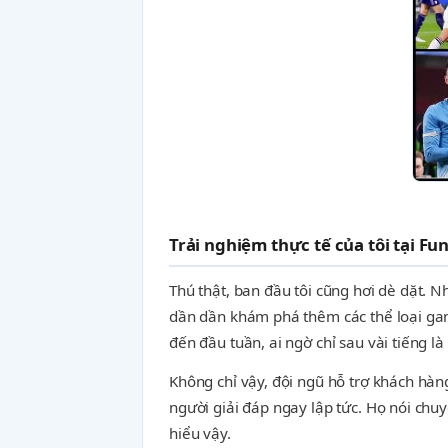
Trải nghiệm thực tế của tôi tại Fu
Thú thật, ban đầu tôi cũng hơi dè dặt. N
dần dần khám phá thêm các thể loại game k
đến đầu tuần, ai ngờ chỉ sau vài tiếng l
Không chỉ vậy, đội ngũ hỗ trợ khách hàng
người giải đáp ngay lập tức. Họ nói ch
hiểu vậy.