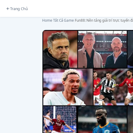
Trang Chủ
Home
›
Tất Cả Game
›
Fun88: Nền tảng giải trí trực tuyến