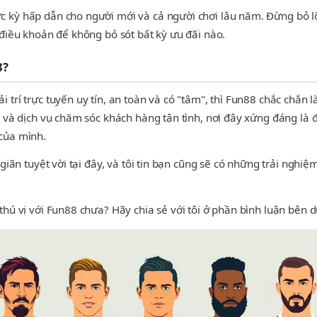
 kỳ hấp dẫn cho người mới và cả người chơi lâu năm. Đừng bỏ l
 điều khoản để không bỏ sót bất kỳ ưu đãi nào.
8?
trí trực tuyến uy tín, an toàn và có "tâm", thì Fun88 chắc chắn 
ồ và dịch vụ chăm sóc khách hàng tận tình, nơi đây xứng đáng là
của mình.
 giãn tuyệt vời tại đây, và tôi tin bạn cũng sẽ có những trải nghi
hú vị với Fun88 chưa? Hãy chia sẻ với tôi ở phần bình luận bên d