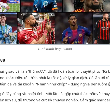
Hình minh hoạ: Fun88
n88
hưng sau vài lần "thử nước", tôi đã hoàn toàn bị thuyết phục. Tôi 
hác. Điều tôi thích nhất là tốc độ xử lý giao dịch. Có lần tôi rút
à tiền đã về tài khoản. "Nhanh như chớp" – đúng nghĩa đen luôn! 
 ở đây cũng rất nhiệt tình. Một lần tôi gặp chút thắc mắc về khuyế
uyện lịch sự, dễ thương và cực kỳ chuyên nghiệp. Cảm giác như đ