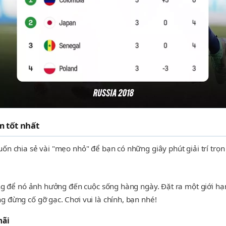
m tốt nhất
uốn chia sẻ vài "mẹo nhỏ" để bạn có những giây phút giải trí trọn
đừng để nó ảnh hưởng đến cuộc sống hàng ngày. Đặt ra một giới hạ
g đừng cố gỡ gạc. Chơi vui là chính, bạn nhé!
mãi