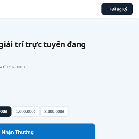
Đăng Ký
iải trí trực tuyến đang
giá đã xác minh
000₫
1.000.000₫
2.000.000₫
⚡ Nhận Thưởng