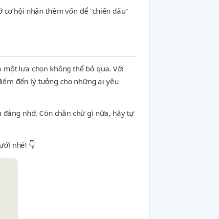
ỡ cơ hội nhận thêm vốn để "chiến đấu"
là một lựa chọn không thể bỏ qua. Với
 điểm đến lý tưởng cho những ai yêu
ệm đáng nhớ. Còn chần chừ gì nữa, hãy tự
ưới nhé! 👇