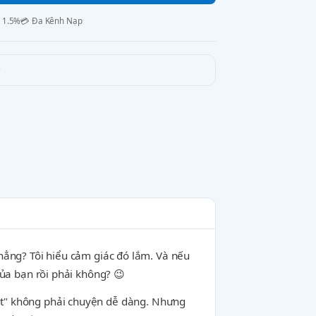
ả 1.5%
💳 Đa Kênh Nạp
hẳng? Tôi hiểu cảm giác đó lắm. Và nếu
ủa bạn rồi phải không? 😉
"chất" không phải chuyện dễ dàng. Nhưng