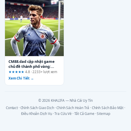
CM88.dad cập nhật game
chủ đề thành phố vàng:
Đánh giá theo tiêu chí kiểm
★★★★★
4.8 · 2233+ lượt xem
tra và minh bạch
Xem Chi Tiết →
© 2026 KHALIFA — Nhà Cái Uy Tín
Contact
·
Chính Sách Giao Dịch
·
Chính Sách Hoàn Trả
·
Chính Sách Bảo Mật
·
Điều Khoản Dịch Vụ
·
Tra Cứu Vé
·
Tất Cả Game
·
Sitemap