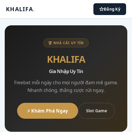
KHALIFA
.
Đăng Ký
🏆 NHÀ CÁI UY TÍN
KHALIFA
Gia Nhập Uy Tín
Freebet mỗi ngày cho mọi người đam mê game.
Nhanh chóng, thắng cược rút ngay.
⚡ Khám Phá Ngay
Slot Game