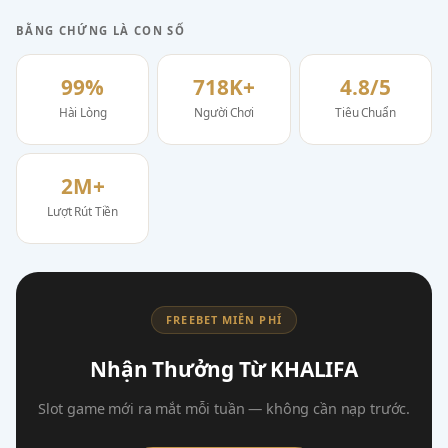
BẰNG CHỨNG LÀ CON SỐ
99%
718K+
4.8/5
Hài Lòng
Người Chơi
Tiêu Chuẩn
2M+
Lượt Rút Tiền
FREEBET MIỄN PHÍ
Nhận Thưởng Từ KHALIFA
Slot game mới ra mắt mỗi tuần — không cần nạp trước.