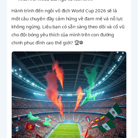
Hành trình đến ngôi vô địch World Cup 2026 sẽ là
một câu chuyện đầy cảm hứng về đam mê và nỗ lực
không ngừng. Liệu bạn có sẵn sàng theo dõi và cổ vũ
cho đội bóng yêu thích của mình trên con đường
chinh phục đỉnh cao thế giới? 🏆⚽