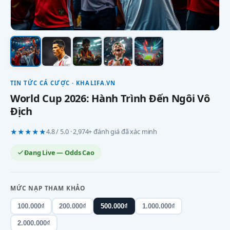
TIN TỨC CÁ CƯỢC · KHALIFA.VN
World Cup 2026: Hành Trình Đến Ngôi Vô
Địch
★★★★★
4.8 / 5.0 · 2,974+ đánh giá đã xác minh
Đang Live — Odds Cao
MỨC NẠP THAM KHẢO
100.000₫
200.000₫
500.000₫
1.000.000₫
2.000.000₫