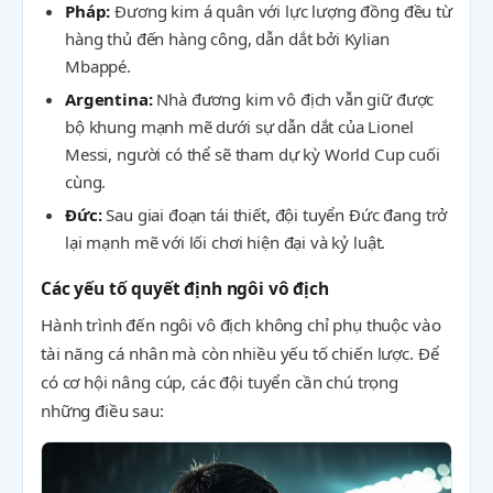
Pháp:
Đương kim á quân với lực lượng đồng đều từ
hàng thủ đến hàng công, dẫn dắt bởi Kylian
Mbappé.
Argentina:
Nhà đương kim vô địch vẫn giữ được
bộ khung mạnh mẽ dưới sự dẫn dắt của Lionel
Messi, người có thể sẽ tham dự kỳ World Cup cuối
cùng.
Đức:
Sau giai đoạn tái thiết, đội tuyển Đức đang trở
lại mạnh mẽ với lối chơi hiện đại và kỷ luật.
Các yếu tố quyết định ngôi vô địch
Hành trình đến ngôi vô địch không chỉ phụ thuộc vào
tài năng cá nhân mà còn nhiều yếu tố chiến lược. Để
có cơ hội nâng cúp, các đội tuyển cần chú trọng
những điều sau: