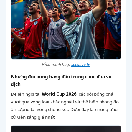
Hình minh hoạ:
socolive tv
Những đội bóng hàng đầu trong cuộc đua vô
địch
Để lên ngôi tại
World Cup 2026
, các đội bóng phải
vượt qua vòng loại khắc nghiệt và thể hiện phong độ
ấn tượng tại vòng chung kết. Dưới đây là những ứng
cử viên sáng giá nhất: