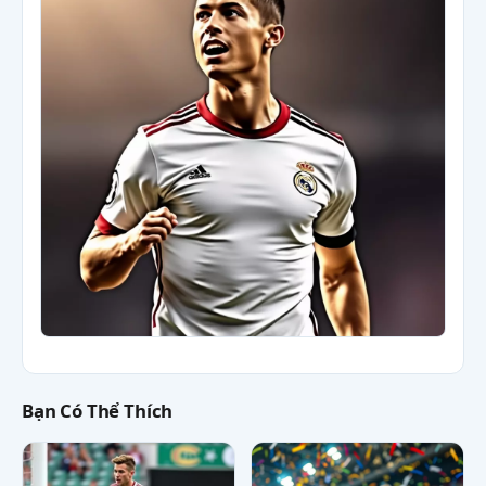
Bạn Có Thể Thích