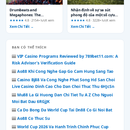
Drumbeats and
Nhận định về sự sa sút
Megaphones: The
phong độ của một số cựu
Psychology of Ultra Singing
binh luống tuổi đá chính
★★★★★
4.8 · 2154+ lượt xem
★★★★★
4.8 · 3228+ lượt xem
Sections in Stadiums
Xem Chi Tiết →
Xem Chi Tiết →
BẠN CÓ THỂ THÍCH
🎰
VIP Casino Programs Reviewed by 789bet11.com: A
Risk Advisor’s Verification Guide
🎰
Ao88 Khi Cong Nghe Gap Go Cam Hung Sang Tao
🎰
Casino Bj88 Va Cong Nghe Phat Song Hd San Choi
Live Casino Dinh Cao Cho Dan Choi Thuc Thu 6HJcSn
🎰
Mu88 La Gi Huong Dan Chi Tiet Tu A Z Cho Nguoi
Moi Bat Dau 6RGjJK
🎰
Ca Do Bong Da World Cup Tai Dn88 Co Gi Noi Bat
🎰
Ao88 Co Thuc Su
🎰
World Cup 2026 Va Hanh Trinh Chinh Phuc Cup