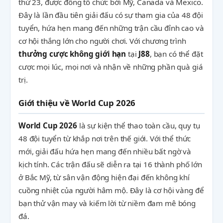
thứ 23, được đồng tổ chức bởi Mỹ, Canada và Mexico.
Đây là lần đầu tiên giải đấu có sự tham gia của 48 đội
tuyển, hứa hẹn mang đến những trận cầu đỉnh cao và
cơ hội thắng lớn cho người chơi. Với chương trình
thưởng cược không giới hạn
tại
J88
, bạn có thể đặt
cược mọi lúc, mọi nơi và nhận về những phần quà giá
trị.
Giới thiệu về World Cup 2026
World Cup 2026
là sự kiện thể thao toàn cầu, quy tụ
48 đội tuyển từ khắp nơi trên thế giới. Với thể thức
mới, giải đấu hứa hẹn mang đến nhiều bất ngờ và
kịch tính. Các trận đấu sẽ diễn ra tại 16 thành phố lớn
ở Bắc Mỹ, từ sân vận động hiện đại đến không khí
cuồng nhiệt của người hâm mộ. Đây là cơ hội vàng để
bạn thử vận may và kiếm lời từ niềm đam mê bóng
đá.