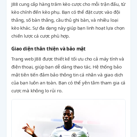
J88 cung cấp hàng trăm kèo cược cho mỗi trận đấu, từ
kèo chính đến kèo phụ. Bạn có thể đặt cược vào đội
thắng, số bàn thắng, cầu thủ ghi bàn, và nhiều loại
kèo khác. Sự đa dạng này giúp bạn linh hoạt lựa chọn
chiến lược cá cược phù hợp.
Giao diện thân thiện và bảo mật
Trang web J88 được thiết kế tối ưu cho cả máy tính và
điện thoại, giúp bạn dễ dàng thao tác. Hệ thống bảo
mật tiên tiến đảm bảo thông tin cá nhân và giao dịch
của bạn luôn an toàn. Bạn có thể yên tâm tham gia cá
cược mà không lo rủi ro.