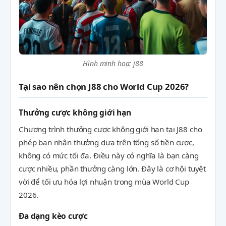
Hình minh hoạ: j88
Tại sao nên chọn J88 cho World Cup 2026?
Thưởng cược không giới hạn
Chương trình thưởng cược không giới hạn tại J88 cho
phép bạn nhận thưởng dựa trên tổng số tiền cược,
không có mức tối đa. Điều này có nghĩa là bạn càng
cược nhiều, phần thưởng càng lớn. Đây là cơ hội tuyệt
vời để tối ưu hóa lợi nhuận trong mùa World Cup
2026.
Đa dạng kèo cược