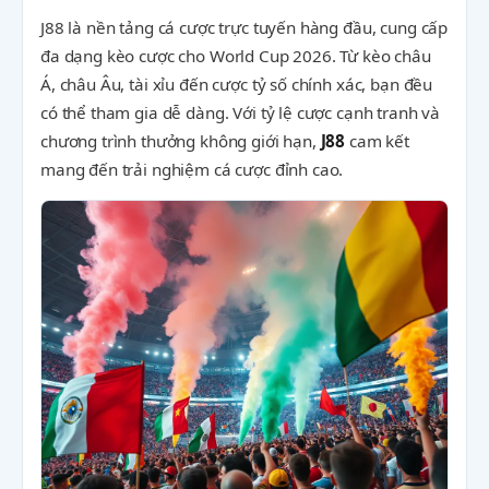
J88 là nền tảng cá cược trực tuyến hàng đầu, cung cấp
đa dạng kèo cược cho World Cup 2026. Từ kèo châu
Á, châu Âu, tài xỉu đến cược tỷ số chính xác, bạn đều
có thể tham gia dễ dàng. Với tỷ lệ cược cạnh tranh và
chương trình thưởng không giới hạn,
J88
cam kết
mang đến trải nghiệm cá cược đỉnh cao.