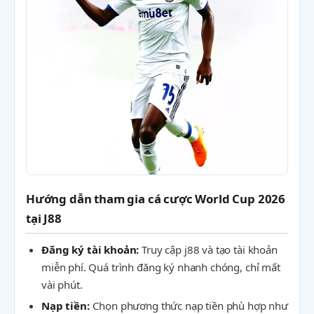
Hướng dẫn tham gia cá cược World Cup 2026
tại J88
Đăng ký tài khoản:
Truy cập j88 và tạo tài khoản
miễn phí. Quá trình đăng ký nhanh chóng, chỉ mất
vài phút.
Nạp tiền:
Chọn phương thức nạp tiền phù hợp như