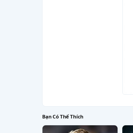
Bạn Có Thể Thích