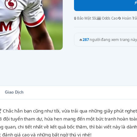
🔒 Bảo Mật SSL
🎰 Odds Cao
🔄 Hoàn Tr
🔥
287
người đang xem trang này
Giao Dịch
 Chắc hẳn bạn cũng như tôi, vừa trải qua những giây phút nghẹt
48 đội tuyển tham dự, hứa hẹn mang đến một bức tranh hoàn toàn
quan, chi tiết nhất về kết quả bốc thăm, thì bài viết này là dành
 đánh giá cao và những bất ngờ thú vị nhé!