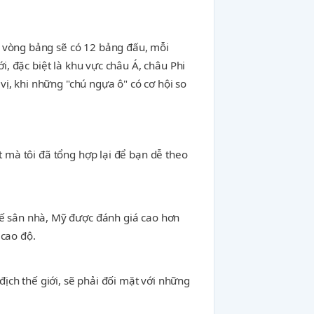
, vòng bảng sẽ có 12 bảng đấu, mỗi
i, đặc biệt là khu vực châu Á, châu Phi
ị, khi những "chú ngựa ô" có cơ hội so
t mà tôi đã tổng hợp lại để bạn dễ theo
thế sân nhà, Mỹ được đánh giá cao hơn
 cao độ.
ịch thế giới, sẽ phải đối mặt với những