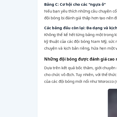
Bảng C: Cơ hội cho các "ngựa ô"
Nếu bạn yêu thích những câu chuyện cổ 
đội bóng bị đánh giá thấp hơn tạo nên đ
Các bảng đấu còn lại: Đa dạng và kịch
Không thể kể hết từng bảng một trong k
kỹ thuật của các đội bóng Nam Mỹ, sức 
chuyện và kịch bản riêng, hứa hẹn một
Những đội bóng được đánh giá cao 
Dựa trên kết quả bốc thăm, giới chuyê
cho chức vô địch. Tuy nhiên, với thể thứ
của các đội bóng mới nổi như Morocco (