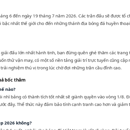
háng 6 đến ngày 19 tháng 7 năm 2026. Các trận đấu sẽ được tổ 
 bậc nhất thế giới cho đến những thánh địa bóng đá huyền thoại
 giải đấu lớn nhất hành tinh, bạn đừng quên ghé thăm các trang ti
uốn thử vận may, có một số nền tảng giải trí trực tuyến cũng cập
trải nghiệm thú vị trong lúc chờ đợi những trận cầu đỉnh cao.
uả bốc thăm
hế nào?
i nhì bảng có thành tích tốt nhất sẽ giành quyền vào vòng 1/8. Đ
trước đây. Thể thức này đảm bảo tính cạnh tranh cao hơn và giảm t
up 2026 không?