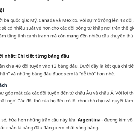
ội
i ba quốc gia: Mỹ, Canada và Mexico. Với sự mở rộng lên 48 đội
 sẽ có nhiều suất vé hơn cho các đội bóng từ khắp nơi trên thế giớ
àm tăng tính cạnh tranh mà còn mang đến nhiều câu chuyện thú v
 nhất: Chi tiết từng bảng đấu
n chia 48 đội tuyển vào 12 bảng đấu. Dưới đây là kết quả chi tiế
thần" và những bảng đấu được xem là "dễ thở" hơn nhé.
ách
ự góp mặt của các đội tuyển đến từ châu Âu và châu Á. Với lợi 
t ngờ. Các đối thủ của họ đều có lối chơi khó chịu và quyết tâm
c
 sỏ, hứa hẹn những trận cầu nảy lửa.
Argentina
- đương kim vô đ
 chắc chắn là bảng đấu đáng xem nhất vòng bảng.