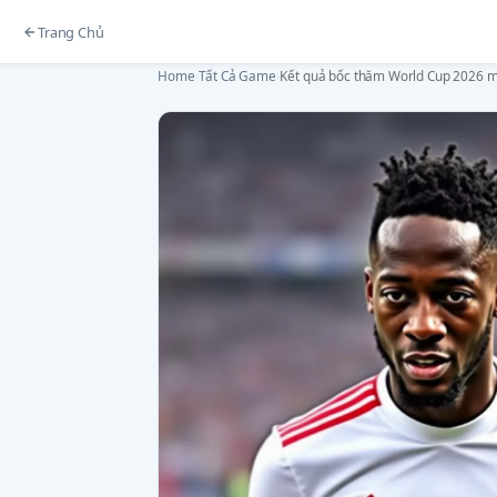
Trang Chủ
Home
›
Tất Cả Game
›
Kết quả bốc thăm World Cup 2026 mớ