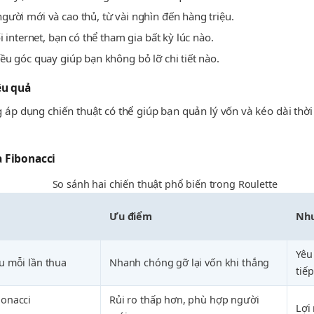
gười mới và cao thủ, từ vài nghìn đến hàng triệu.
i internet, bạn có thể tham gia bất kỳ lúc nào.
ều góc quay giúp bạn không bỏ lỡ chi tiết nào.
ệu quả
g áp dụng chiến thuật có thể giúp bạn quản lý vốn và kéo dài thờ
à Fibonacci
So sánh hai chiến thuật phổ biến trong Roulette
Ưu điểm
Nh
Yêu 
u mỗi lần thua
Nhanh chóng gỡ lại vốn khi thắng
tiếp
bonacci
Rủi ro thấp hơn, phù hợp người
Lợi