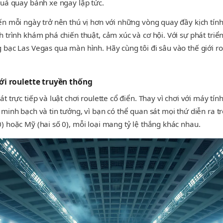
quả quay bánh xe ngay lập tức.
ến mỗi ngày trở nên thú vị hơn với những vòng quay đầy kịch tính
 trình khám phá chiến thuật, cảm xúc và cơ hội. Với sự phát triể
bạc Las Vegas qua màn hình. Hãy cùng tôi đi sâu vào thế giới rou
với roulette truyền thống
t trực tiếp và luật chơi roulette cổ điển. Thay vì chơi với máy tí
minh bạch và tin tưởng, vì bạn có thể quan sát mọi thứ diễn ra t
) hoặc Mỹ (hai số 0), mỗi loại mang tỷ lệ thắng khác nhau.