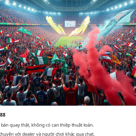
M88
 bàn quay thật, không có can thiệp thuật toán.
chuyện với dealer và người chơi khác qua chat.